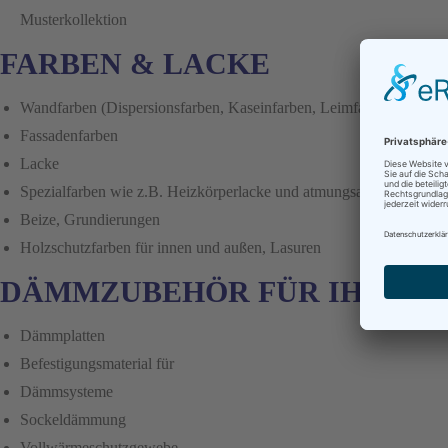
Musterkollektion
FARBEN & LACKE
Wandfarben (Dispersionsfarben, Kaseinfarben, Leimfarben, Silikat
Fassadenfarben
Lacke
Spezialfarben wie z.B. Heizkörperlacke und atmungsaktive Farben 
Beize, Grundierungen
Holzschutzfarben für innen und außen, Lasuren
DÄMMZUBEHÖR FÜR IHRE F
Dämmplatten
Befestigungsmaterial für
Dämmsysteme
Sockeldämmung
Vollwärmeschutzgewebe