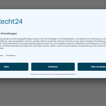
farben und Ölfarben)
für Fenster und Türen
ASSADE